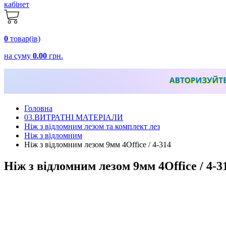
кабінет
0
товар(ів)
на суму
0.00
грн.
Головна
03.ВИТРАТНІ МАТЕРІАЛИ
Ніж з відломним лезом та комплект лез
Ніж з відломним
Ніж з відломним лезом 9мм 4Office / 4-314
Ніж з відломним лезом 9мм 4Office / 4-3