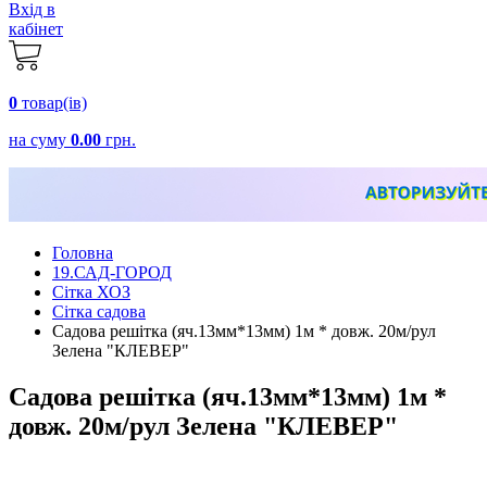
Вхід в
кабінет
0
товар(ів)
на суму
0.00
грн.
Головна
19.САД-ГОРОД
Сітка ХОЗ
Сітка садова
Садова решітка (яч.13мм*13мм) 1м * довж. 20м/рул
Зелена "КЛЕВЕР"
Садова решітка (яч.13мм*13мм) 1м *
довж. 20м/рул Зелена "КЛЕВЕР"