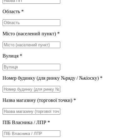
Область
*
Місто (населений пункт)
*
Вулиця
*
Номер будинку (для ринку №ряду / №кіоску)
*
Назва магазину (торгової точки)
*
ПІБ Власника / ЛПР
*