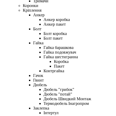
Тримачи
Коронки
Кріплення
Анкер
Анкер коробка
Анкер пакет
Болт
Болт коробка
Болт пакет
Гайка
Гайка барашкова
Гайка подовжувач
Гайка шестигранна
Коробка
Пакет
Контргайка
Гачок
Гвинт
Дюбель
Дюбель "грибок"
Дюбель "потай"
Дюбель Швидкий Монтаж
Термодюбель Інагропром
Заклепка
Інтертул