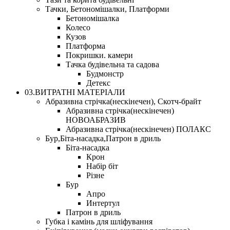
Тачки, Бетономішалки, Платформи
Бетономішалка
Колесо
Кузов
Платформа
Покришки. камери
Тачка будівельна та садова
Будмонстр
Детекс
03.ВИТРАТНІ МАТЕРІАЛИ
Абразивна стрічка(нескінечен), Скотч-брайт
Абразивна стрічка(нескінечен)
НОВОАБРАЗИВ
Абразивна стрічка(нескінечен) ПОЛАКС
Бур,Біта-насадка,Патрон в дриль
Біта-насадка
Крон
Набір біт
Різне
Бур
Апро
Интертул
Патрон в дриль
Губка і камінь для шліфування