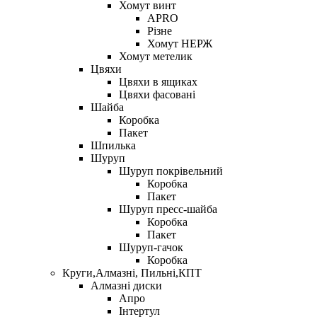
Хомут винт
APRO
Різне
Хомут НЕРЖ
Хомут метелик
Цвяхи
Цвяхи в ящиках
Цвяхи фасовані
Шайба
Коробка
Пакет
Шпилька
Шуруп
Шуруп покрівельний
Коробка
Пакет
Шуруп пресс-шайба
Коробка
Пакет
Шуруп-гачок
Коробка
Круги,Алмазні, Пильні,КПТ
Алмазні диски
Апро
Інтертул