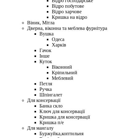
Відро господарське
Відро побутове
Відро харчове
Кришка на відро
Віник, Мітла
Дверна, віконна та меблева фурнітура
Вушка
Одеса
Харків
Гачок
Інше
Куток
Віконний
Кріпильний
Меблевий
Петля
Ручка
Шпінгалет
Для консервації
Банка скло
Ключ для консервації
Кришка для консервації
Кришка п/е
Для мангалу
Буржуйка,коптильня