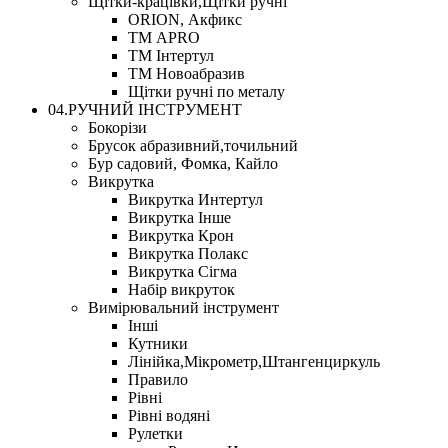
Щітки-крацівки,Щітки ручні
ORION, Акфикс
ТМ APRO
ТМ Інтертул
ТМ Новоабразив
Щітки ручні по металу
04.РУЧНИЙ ІНСТРУМЕНТ
Бокорізи
Брусок абразивний,точильний
Бур садовий, Фомка, Кайло
Викрутка
Викрутка Интертул
Викрутка Інше
Викрутка Крон
Викрутка Полакс
Викрутка Сігма
Набір викруток
Вимірювальний інструмент
Інші
Кутники
Лінійка,Мікрометр,Штангенциркуль
Правило
Рівні
Рівні водяні
Рулетки