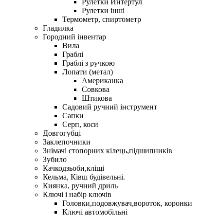
Рулетки Интертул
Рулетки інші
Термометр, спиртометр
Гладилка
Городний інвентар
Вила
Граблі
Граблі з ручкою
Лопати (метал)
Американка
Совкова
Штикова
Садовий ручний інструмент
Сапки
Серп, коси
Довгогубці
Заклепочники
Знімачі стопорних кілець,підшипників
Зубило
Качкодзьоби,кліщі
Кельма, Ківш будівельні.
Киянка, ручний дриль
Ключі і набір ключів
Головки,подовжувач,вороток, коронки
Ключі автомобільні