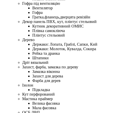
Гофра під вентиляцію
Вентилятор
Гофра
Гратка,фланець,дверцята ревізійн
Декор панель ПВХ, кут, плінтус стельовий
Кутник декоративний ОМИС
Плівка самокліюча
Плінтус стельовий
Дерево
Держаки: Лопата, Граблі, Сапки, Кий
Держаки: Молоток, Кувалда, Сокира
Рейка та дранка
Штапики
Дріт вязальний
Захист, фарба, замазка по дереву
Замазка віконна
Захист для дерева
Фарба для дерев
Ізолон
Підкладка
Кут перфорований
Мастика праймер
Велика фасовка
Мала фасовка
ОСБ,ДВП