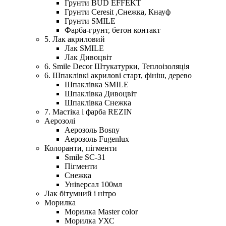
Грунти BUD EFFEKT
Грунти Ceresit ,Снежка, Кнауф
Грунти SMILE
Фарба-грунт, бетон контакт
5. Лак акриловий
Лак SMILE
Лак Дивоцвіт
6. Smile Decor Штукатурки, Теплоізоляція
6. Шпаклівкі акрилові старт, фініш, дерево
Шпаклівка SMILE
Шпаклівка Дивоцвіт
Шпаклівка Снежка
7. Мастіка і фарба REZIN
Аерозолі
Аерозоль Bosny
Аерозоль Fugenlux
Колоранти, пігменти
Smile SC-31
Пігменти
Снежка
Універсал 100мл
Лак бітумний і нітро
Морилка
Морилка Master color
Морилка УХС