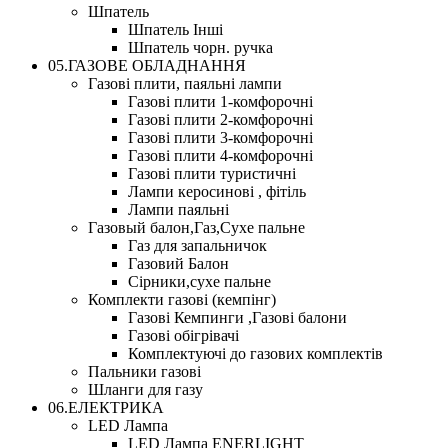
Шпатель
Шпатель Інші
Шпатель чорн. ручка
05.ГАЗОВЕ ОБЛАДНАННЯ
Газові плити, паяльні лампи
Газові плити 1-комфорочні
Газові плити 2-комфорочні
Газові плити 3-комфорочні
Газові плити 4-комфорочні
Газові плити туристичні
Лампи керосинові , фітіль
Лампи паяльні
Газовый балон,Газ,Сухе пальне
Газ для запальничок
Газовий Балон
Сірники,сухе пальне
Комплекти газові (кемпінг)
Газові Кемпинги ,Газові балони
Газові обігрівачі
Комплектуючі до газових комплектів
Пальники газові
Шланги для газу
06.ЕЛЕКТРИКА
LED Лампа
LED Лампа ENERLIGHT