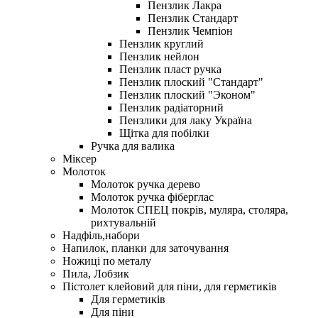
Пензлик Лакра
Пензлик Стандарт
Пензлик Чемпіон
Пензлик круглий
Пензлик нейлон
Пензлик пласт ручка
Пензлик плоский "Стандарт"
Пензлик плоский "Эконом"
Пензлик радіаторний
Пензлики для лаку Україна
Щітка для побілки
Ручка для валика
Міксер
Молоток
Молоток ручка дерево
Молоток ручка фіберглас
Молоток СПЕЦ покрів, муляра, столяра,
рихтувальній
Надфіль,набори
Напилок, планки для заточування
Ножиці по металу
Пила, Лобзик
Пістолет клейовий для піни, для герметиків
Для герметиків
Для піни