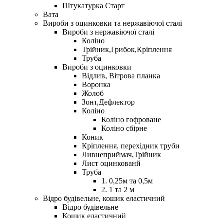
Штукатурка Старт
Вата
Вироби з оцинковки та нержавіючої сталі
Вироби з нержавіючої сталі
Коліно
Трійник,Грибок,Кріплення
Труба
Вироби з оцинковки
Відлив, Вітрова планка
Воронка
Жолоб
Зонт,Дефлектор
Коліно
Коліно гофроване
Коліно сбірне
Коник
Кріплення, перехідник труби
Ливнеприймач,Трійник
Лист оцинкованй
Труба
1. 0,25м та 0,5м
2. 1 та 2 м
Відро будівельне, кошик еластичний
Відро будівельне
Кошик еластичний