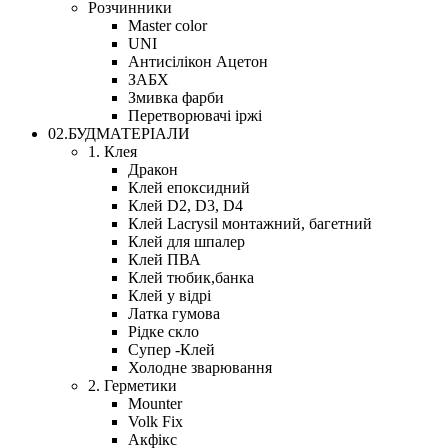
Розчинники
Master color
UNI
Антисілікон Ацетон
ЗАБХ
Змивка фарби
Перетворювачі іржі
02.БУДМАТЕРІАЛИ
1. Клея
Дракон
Клей епоксидний
Клей D2, D3, D4
Клей Lacrysil монтажний, багетний
Клей для шпалер
Клей ПВА
Клей тюбик,банка
Клей у відрі
Латка гумова
Рідке скло
Супер -Клей
Холодне зварювання
2. Герметики
Mounter
Volk Fix
Акфікс