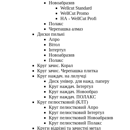
Новоабразив
Wellcut Standard
WellCut Promo
НА - WellCut Profi
Полакс
Черепашка алмаз
Диски пильні
Апро
Вітол
Інтертул
Новоабразив
Полакс
Круг зачис. Корал
Круг зачис. Черепашка плитка
Круг наждач. на лилучці
Диск універ. для нажд. паперу
Круг наждач. Інтертул
Круг наждач. Новообраз
Круг наждач. ПОЛАКС
Круг пелюстковий (КЛТ)
Круг пелюстковий Апро
Круг пелюстковий Інтертул
Круг пелюстковий Новоабразив
Круг пелюстковий Полакс
Круги відрізні та зачистні метал