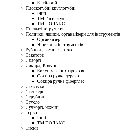
Клейовий
Плоскогубці,круглогубці
Інші
ТМ Интертул
ТМ ПОЛАКС
Пневмоінструмент
Полички, ящики, органайзери для інструментів
Органайзер
Ящик для інструментів
Рубанок, комплект ножів
Секатори
Склоріз
Сокира, Колуни
Колун у різних проявах
Сокира ручка дерево
Сокира ручка фіберглас
Стамеска
Степлери
Струбцина
Стусло
Сучкоріз, ножиці
Терка
Інші
ТМ ПОЛАКС
Тиски