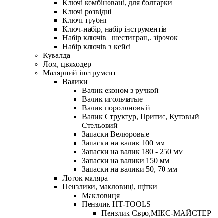
Ключі комбіновані, для болгарки
Ключі розвідні
Ключі трубні
Ключ-набір, набір інструментів
Набір ключів , шестигран,. зірочок
Набір ключів в кейсі
Кувалда
Лом, цвяходер
Малярний інструмент
Валики
Валик економ з ручкой
Валик игольчатые
Валик поролоновый
Валик Структур, Притис, Кутовый,
Стельовий
Запаски Велюровые
Запаски на валик 100 мм
Запаски на валик 180 - 250 мм
Запаски на валики 150 мм
Запаски на валики 50, 70 мм
Лоток маляра
Пензлики, макловиці, щітки
Макловиця
Пензлик HT-TOOLS
Пензлик Євро,МІКС-МАЙСТЕР