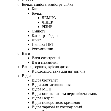
Бочка, ємність, каністра, лійка
Бак
Бочка
ЛЕМІРА
ЛІДЕР
РІЗНЕ
Ємність
Каністра, бідон
Лійка
Пляшка ПЕТ
Рукомийник
Ваги
Ваги електронні
Ваги механічні
Ванна,горщик, крісло дитячі
Крісло,підставка для ніг дитяча
Відра
Відра біотуалет
Відра для засолювання
Відра МОП
Відра оцинковані та нержавіюча сталь
Відра Педаль
Відра поворотною кришкою
Відра харчові та господарські