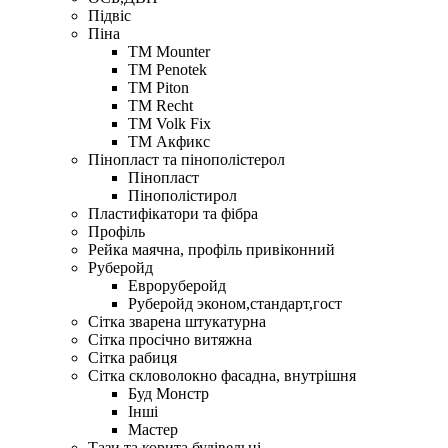
Підвіс
Піна
ТМ Mounter
ТМ Penotek
ТМ Piton
ТМ Recht
ТМ Volk Fix
ТМ Акфикс
Пінопласт та пінополістерол
Пінопласт
Пінополістирол
Пластифікатори та фібра
Профіль
Рейка маячна, профіль привіконний
Руберойд
Евроруберойд
Руберойд эконом,стандарт,гост
Сітка зварена штукатурна
Сітка просічно витяжна
Сітка рабиця
Сітка скловолокно фасадна, внутрішня
Буд Монстр
Інші
Мастер
Тази та корита будівельні