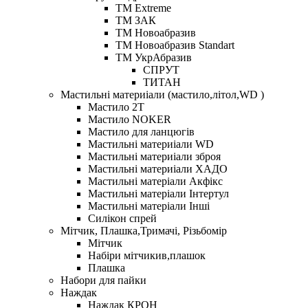
ТМ Extreme
ТМ ЗАК
ТМ Новоабразив
ТМ Новоабразив Standart
ТМ УкрАбразив
СПРУТ
ТИТАН
Мастильні материіали (мастило,літол,WD )
Мастило 2Т
Мастило NOKER
Мастило для ланцюгів
Мастильні материіали WD
Мастильні материіали зброя
Мастильні материіали ХАДО
Мастильні матеріали Акфікс
Мастильні матеріали Інтертул
Мастильні матеріали Інші
Силікон спрей
Мітчик, Плашка,Тримачі, Різьбомір
Мітчик
Набіри мітчикив,плашок
Плашка
Набори для пайки
Наждак
Наждак КРОН