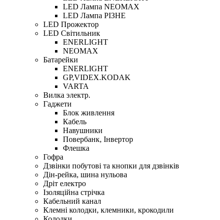
LED Лампа NEOMAX
LED Лампа РІЗНЕ
LED Прожектор
LED Світильник
ENERLIGHT
NEOMAX
Батарейки
ENERLIGHT
GP,VIDEX.KODAK
VARTA
Вилка электр.
Гаджети
Блок живлення
Кабель
Навушники
Повербанк, Інвертор
Флешка
Гофра
Дзвінки побутові та кнопки для дзвінків
Дін-рейка, шина нульова
Дріт електро
Ізоляційна стрічка
Кабельний канал
Клемні колодки, клемники, крокодили
Колодки