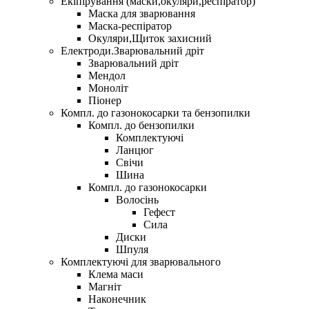
Екіпірування (маски,окуляри,респіратор)
Маска для зварювання
Маска-респіратор
Окуляри,Щиток захисний
Електроди.Зварювальний дріт
Зварювальний дріт
Мендол
Моноліт
Піонер
Компл. до газонокосарки та бензопилки
Компл. до бензопилки
Комплектуючі
Ланцюг
Свічи
Шина
Компл. до газонокосарки
Волосінь
Гефест
Сила
Диски
Шпуля
Комплектуючі для зварювального
Клема маси
Магніт
Наконечник