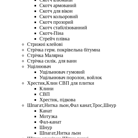
Скотч армований
Скотч для вікон
Скотч кольоровий
Скотч прозорий
Скотч стабілізованний
Скотч-Піна
Стрейч плівка
Стрижні клейові
Стрічка герм. покрівельна бітумна
Стрічка Малярна
Стрічка силік. для ванн
Ущілнювач
Ущільнювач гумовий
Ущільнювач поролон, войлок
Хрестик,Клин СВП для плитки
Клини
СВП
Хрестик, підкова
Шпагат,Нитка льон,Фал канат,Трос,Шнур
Канат
Мотузка
Фал-канат
Шнур
Шпагат,Нитка льон