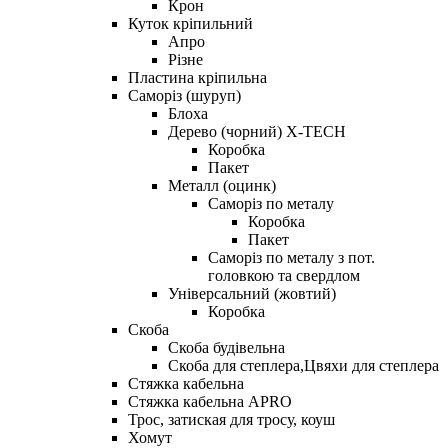
Крон
Куток кріпильний
Апро
Різне
Пластина кріпильна
Саморіз (шуруп)
Блоха
Дерево (чорний) X-TECH
Коробка
Пакет
Металл (оцинк)
Саморіз по металу
Коробка
Пакет
Саморіз по металу з пот.
головкою та свердлом
Універсальний (жовтий)
Коробка
Скоба
Скоба будівельна
Скоба для степлера,Цвяхи для степлера
Стяжка кабельна
Стяжка кабельна APRO
Трос, затиская для тросу, коуш
Хомут