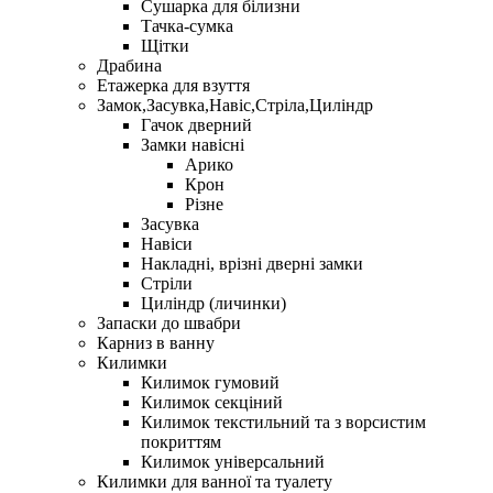
Сушарка для білизни
Тачка-сумка
Щітки
Драбина
Етажерка для взуття
Замок,Засувка,Навіс,Стріла,Циліндр
Гачок дверний
Замки навісні
Арико
Крон
Різне
Засувка
Навіси
Накладні, врізні дверні замки
Стріли
Циліндр (личинки)
Запаски до швабри
Карниз в ванну
Килимки
Килимок гумовий
Килимок секціний
Килимок текстильний та з ворсистим
покриттям
Килимок універсальний
Килимки для ванної та туалету