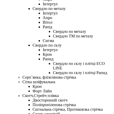
Інтертул
Свердло по металу
Iнтертул
Апро
Вітол
Рапiд
Свердло по металу
Свердло ТМ по металу
Сигма
Свердло по склу
Інтертул
Крон
Рапид
Свердло по склу і плітці ECO
LINE
Свердло по склу і плітці Рапид
Серп`янка, флізелінова стрічка
Сітка шліфувальна
Крон
Форт Лайн
Скотч,Стрейч плівка
Двосторонній скотч
Поліпропіленова стрічка
Сигнальна стрічка, Протиковзка стрічка
Скотч алюміній