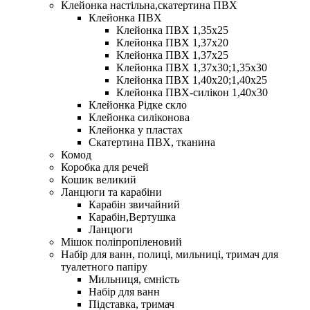
Клейонка настільна,скатертина ПВХ
Клейонка ПВХ
Клейонка ПВХ 1,35х25
Клейонка ПВХ 1,37х20
Клейонка ПВХ 1,37х25
Клейонка ПВХ 1,37х30;1,35х30
Клейонка ПВХ 1,40х20;1,40х25
Клейонка ПВХ-силікон 1,40х30
Клейонка Рідке скло
Клейонка силіконова
Клейонка у пластах
Скатертина ПВХ, тканина
Комод
Коробка для речей
Кошик великий
Ланцюги та карабіни
Карабін звичайний
Карабін,Вертушка
Ланцюги
Мішок поліпропіленовий
Набір для ванн, полиці, мильниці, тримач для
туалетного папіру
Мильниця, ємність
Набір для ванн
Підставка, тримач