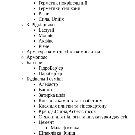
Герметик покрівельний
Герметики-силікони
Різне
Сила, Unifix
3. Рідкі цвяхи
Lacrysil
Mounter
Акфікс
Різне
Арматура комп.та сітка композитна
Армопояс
Бар`єри
ГідроБар`єр
Паробар`єр
Будівельні суміші
Алебастр
Вапно
Затирка швів
Клея для камінів та газобетону
Клея для плитки та гіпсокартону
Крейда,Глина,Асбест, пісок
Стяжки для підлоги та штукатурки для стін
Цемент
Мала фасовка
Шпаклівка Фініш