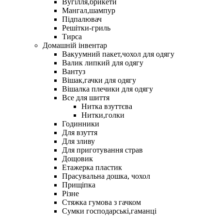
Вугілля,брикети
Мангал,шампур
Підпалювач
Решітки-гриль
Тирса
Домашній інвентар
Вакуумний пакет,чохол для одягу
Валик липкий для одягу
Вантуз
Вішак,гачки для одягу
Вішалка плечики для одягу
Все для шиття
Нитка взуттєва
Нитки,голки
Годинники
Для взуття
Для зливу
Для приготування страв
Дощовик
Етажерка пластик
Прасувальна дошка, чохол
Прищіпка
Різне
Стяжка гумова з гачком
Сумки господарські,гаманці