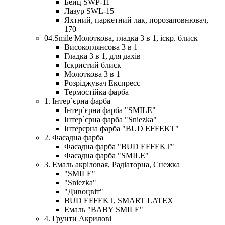
Бейц SWP-11
Лазур SWL-15
Яхтний, паркетний лак, порозаповнювач,
170
04.Smile Молоткова, гладка 3 в 1, іскр. блиск
Високоглянсова 3 в 1
Гладка 3 в 1, для дахів
Іскристий блиск
Молоткова 3 в 1
Розріджувач Експресс
Термостійка фарба
1. Інтер`єрна фарба
Інтер`єрна фарба "SMILE"
Інтер`єрна фарба "Sniezka"
Інтерєрна фарба "BUD EFFEKT"
2. Фасадна фарба
Фасадна фарба "BUD EFFEKT"
Фасадна фарба "SMILE"
3. Емаль акріловая, Радіаторна, Снежка
"SMILE"
"Sniezka"
"Дивоцвіт"
BUD EFFEKT, SMART LATEX
Емаль "BABY SMILE"
4. Грунти Акрилові