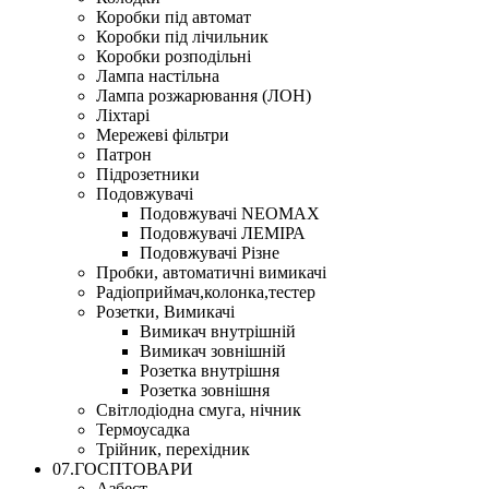
Коробки під автомат
Коробки під лічильник
Коробки розподільні
Лампа настільна
Лампа розжарювання (ЛОН)
Ліхтарі
Мережеві фільтри
Патрон
Підрозетники
Подовжувачі
Подовжувачі NEOMAX
Подовжувачі ЛЕМІРА
Подовжувачі Різне
Пробки, автоматичні вимикачі
Радіоприймач,колонка,тестер
Розетки, Вимикачі
Вимикач внутрішній
Вимикач зовнішній
Розетка внутрішня
Розетка зовнішня
Світлодіодна смуга, нічник
Термоусадка
Трійник, перехідник
07.ГОСПТОВАРИ
Азбест