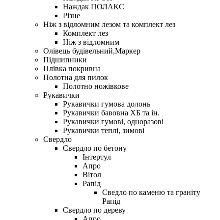
Наждак ПОЛАКС
Різне
Ніж з відломним лезом та комплект лез
Комплект лез
Ніж з відломним
Олівець будівельний,Маркер
Підшипники
Плівка покривна
Полотна для пилок
Полотно ножівкове
Рукавички
Рукавички гумова долонь
Рукавички бавовна ХБ та ін.
Рукавички гумові, одноразові
Рукавички теплі, зимові
Свердло
Свердло по бетону
Iнтертул
Апро
Вітол
Рапiд
Сведло по каменю та граніту
Рапід
Свердло по дереву
Апро