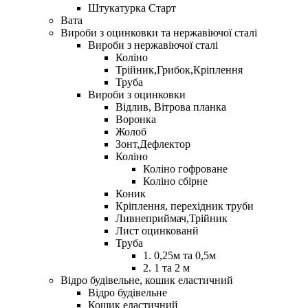
Штукатурка Старт
Вата
Вироби з оцинковки та нержавіючої сталі
Вироби з нержавіючої сталі
Коліно
Трійник,Грибок,Кріплення
Труба
Вироби з оцинковки
Відлив, Вітрова планка
Воронка
Жолоб
Зонт,Дефлектор
Коліно
Коліно гофроване
Коліно сбірне
Коник
Кріплення, перехідник труби
Ливнеприймач,Трійник
Лист оцинкованй
Труба
1. 0,25м та 0,5м
2. 1 та 2 м
Відро будівельне, кошик еластичний
Відро будівельне
Кошик еластичний