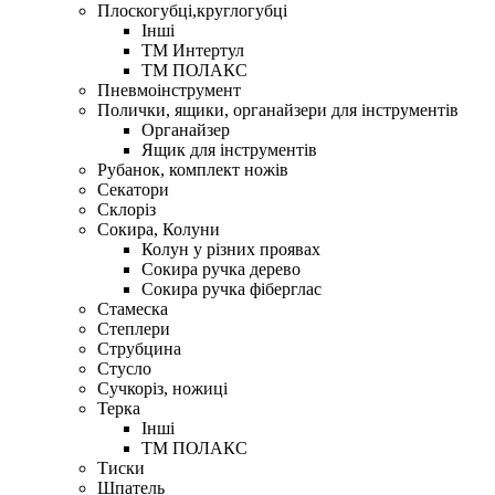
Плоскогубці,круглогубці
Інші
ТМ Интертул
ТМ ПОЛАКС
Пневмоінструмент
Полички, ящики, органайзери для інструментів
Органайзер
Ящик для інструментів
Рубанок, комплект ножів
Секатори
Склоріз
Сокира, Колуни
Колун у різних проявах
Сокира ручка дерево
Сокира ручка фіберглас
Стамеска
Степлери
Струбцина
Стусло
Сучкоріз, ножиці
Терка
Інші
ТМ ПОЛАКС
Тиски
Шпатель