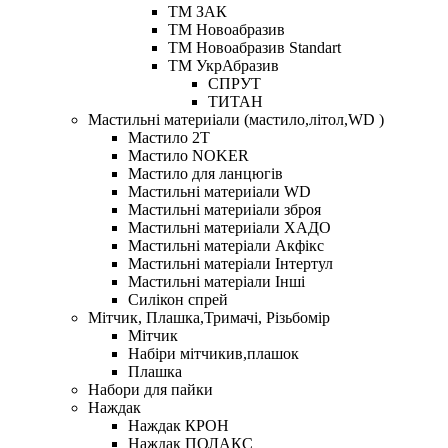
ТМ ЗАК
ТМ Новоабразив
ТМ Новоабразив Standart
ТМ УкрАбразив
СПРУТ
ТИТАН
Мастильні материіали (мастило,літол,WD )
Мастило 2Т
Мастило NOKER
Мастило для ланцюгів
Мастильні материіали WD
Мастильні материіали зброя
Мастильні материіали ХАДО
Мастильні матеріали Акфікс
Мастильні матеріали Інтертул
Мастильні матеріали Інші
Силікон спрей
Мітчик, Плашка,Тримачі, Різьбомір
Мітчик
Набіри мітчикив,плашок
Плашка
Набори для пайки
Наждак
Наждак КРОН
Наждак ПОЛАКС