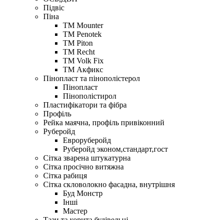
Підвіс
Піна
ТМ Mounter
ТМ Penotek
ТМ Piton
ТМ Recht
ТМ Volk Fix
ТМ Акфикс
Пінопласт та пінополістерол
Пінопласт
Пінополістирол
Пластифікатори та фібра
Профіль
Рейка маячна, профіль привіконний
Руберойд
Евроруберойд
Руберойд эконом,стандарт,гост
Сітка зварена штукатурна
Сітка просічно витяжна
Сітка рабиця
Сітка скловолокно фасадна, внутрішня
Буд Монстр
Інші
Мастер
Тази та корита будівельні