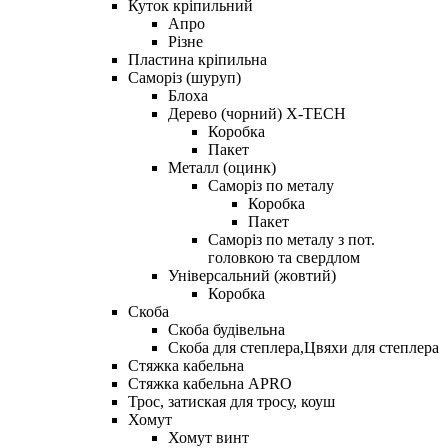
Куток кріпильний
Апро
Різне
Пластина кріпильна
Саморіз (шуруп)
Блоха
Дерево (чорний) X-TECH
Коробка
Пакет
Металл (оцинк)
Саморіз по металу
Коробка
Пакет
Саморіз по металу з пот.
головкою та свердлом
Універсальний (жовтий)
Коробка
Скоба
Скоба будівельна
Скоба для степлера,Цвяхи для степлера
Стяжка кабельна
Стяжка кабельна APRO
Трос, затиская для тросу, коуш
Хомут
Хомут винт