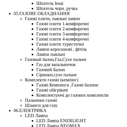
Шпатель Інші
Шпатель чорн. ручка
05.ГАЗОВЕ ОБЛАДНАННЯ
Газові плити, паяльні лампи
Газові плити 1-комфорочні
Газові плити 2-комфорочні
Газові плити 3-комфорочні
Газові плити 4-комфорочні
Газові плити туристичні
Лампи керосинові , фітіль
Лампи паяльні
Газовый балон,Газ,Сухе пальне
Газ для запальничок
Газовий Балон
Сірники,сухе пальне
Комплекти газові (кемпінг)
Газові Кемпинги ,Газові балони
Газові обігрівачі
Комплектуючі до газових комплектів
Пальники газові
Шланги для газу
06.ЕЛЕКТРИКА
LED Лампа
LED Лампа ENERLIGHT
LED Лампа NEOMAX