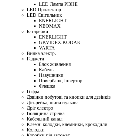
LED Лампа РІЗНЕ
LED Прожектор
LED Світильник
ENERLIGHT
NEOMAX
Батарейки
ENERLIGHT
GP,VIDEX.KODAK
VARTA
Вилка электр.
Гаджети
Блок живлення
Кабель
Навушники
Повербанк, Інвертор
Флешка
Гофра
Дзвінки побутові та кнопки для дзвінків
Дін-рейка, шина нульова
Дріт електро
Ізоляційна стрічка
Кабельний канал
Клемні колодки, клемники, крокодили
Колодки
Коробки під автомат