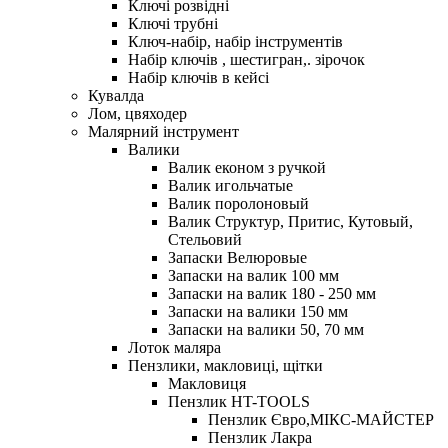
Ключі розвідні
Ключі трубні
Ключ-набір, набір інструментів
Набір ключів , шестигран,. зірочок
Набір ключів в кейсі
Кувалда
Лом, цвяходер
Малярний інструмент
Валики
Валик економ з ручкой
Валик игольчатые
Валик поролоновый
Валик Структур, Притис, Кутовый,
Стельовий
Запаски Велюровые
Запаски на валик 100 мм
Запаски на валик 180 - 250 мм
Запаски на валики 150 мм
Запаски на валики 50, 70 мм
Лоток маляра
Пензлики, макловиці, щітки
Макловиця
Пензлик HT-TOOLS
Пензлик Євро,МІКС-МАЙСТЕР
Пензлик Лакра