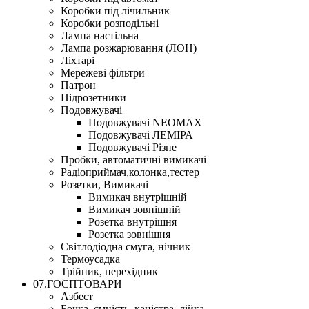
Коробки під лічильник
Коробки розподільні
Лампа настільна
Лампа розжарювання (ЛОН)
Ліхтарі
Мережеві фільтри
Патрон
Підрозетники
Подовжувачі
Подовжувачі NEOMAX
Подовжувачі ЛЕМІРА
Подовжувачі Різне
Пробки, автоматичні вимикачі
Радіоприймач,колонка,тестер
Розетки, Вимикачі
Вимикач внутрішній
Вимикач зовнішній
Розетка внутрішня
Розетка зовнішня
Світлодіодна смуга, нічник
Термоусадка
Трійник, перехідник
07.ГОСПТОВАРИ
Азбест
Бочка, ємність, каністра, лійка