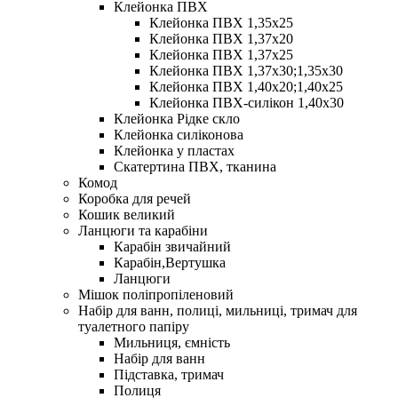
Клейонка ПВХ
Клейонка ПВХ 1,35х25
Клейонка ПВХ 1,37х20
Клейонка ПВХ 1,37х25
Клейонка ПВХ 1,37х30;1,35х30
Клейонка ПВХ 1,40х20;1,40х25
Клейонка ПВХ-силікон 1,40х30
Клейонка Рідке скло
Клейонка силіконова
Клейонка у пластах
Скатертина ПВХ, тканина
Комод
Коробка для речей
Кошик великий
Ланцюги та карабіни
Карабін звичайний
Карабін,Вертушка
Ланцюги
Мішок поліпропіленовий
Набір для ванн, полиці, мильниці, тримач для
туалетного папіру
Мильниця, ємність
Набір для ванн
Підставка, тримач
Полиця