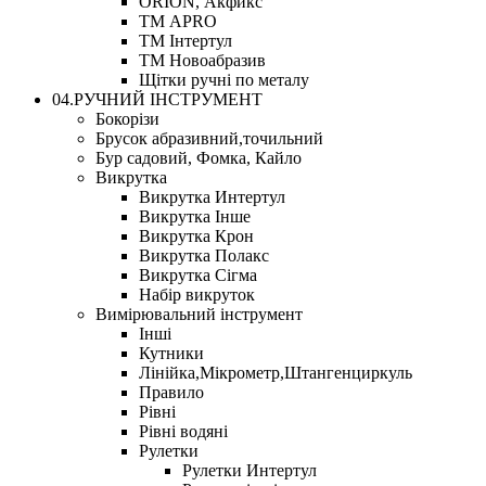
ORION, Акфикс
ТМ APRO
ТМ Інтертул
ТМ Новоабразив
Щітки ручні по металу
04.РУЧНИЙ ІНСТРУМЕНТ
Бокорізи
Брусок абразивний,точильний
Бур садовий, Фомка, Кайло
Викрутка
Викрутка Интертул
Викрутка Інше
Викрутка Крон
Викрутка Полакс
Викрутка Сігма
Набір викруток
Вимірювальний інструмент
Інші
Кутники
Лінійка,Мікрометр,Штангенциркуль
Правило
Рівні
Рівні водяні
Рулетки
Рулетки Интертул