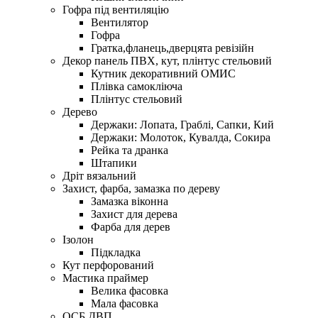
Гофра під вентиляцію
Вентилятор
Гофра
Гратка,фланець,дверцята ревізійн
Декор панель ПВХ, кут, плінтус стельовий
Кутник декоративний ОМИС
Плівка самокліюча
Плінтус стельовий
Дерево
Держаки: Лопата, Граблі, Сапки, Кий
Держаки: Молоток, Кувалда, Сокира
Рейка та дранка
Штапики
Дріт вязальний
Захист, фарба, замазка по дереву
Замазка віконна
Захист для дерева
Фарба для дерев
Ізолон
Підкладка
Кут перфорований
Мастика праймер
Велика фасовка
Мала фасовка
ОСБ,ДВП