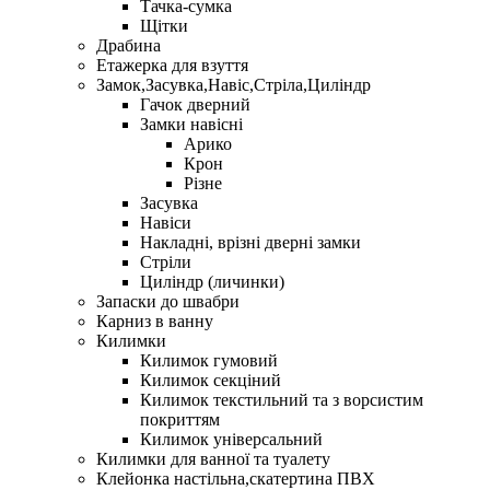
Тачка-сумка
Щітки
Драбина
Етажерка для взуття
Замок,Засувка,Навіс,Стріла,Циліндр
Гачок дверний
Замки навісні
Арико
Крон
Різне
Засувка
Навіси
Накладні, врізні дверні замки
Стріли
Циліндр (личинки)
Запаски до швабри
Карниз в ванну
Килимки
Килимок гумовий
Килимок секціний
Килимок текстильний та з ворсистим
покриттям
Килимок універсальний
Килимки для ванної та туалету
Клейонка настільна,скатертина ПВХ