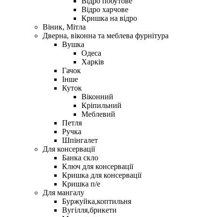
Відро побутове
Відро харчове
Кришка на відро
Віник, Мітла
Дверна, віконна та меблева фурнітура
Вушка
Одеса
Харків
Гачок
Інше
Куток
Віконний
Кріпильний
Меблевий
Петля
Ручка
Шпінгалет
Для консервації
Банка скло
Ключ для консервації
Кришка для консервації
Кришка п/е
Для мангалу
Буржуйка,коптильня
Вугілля,брикети