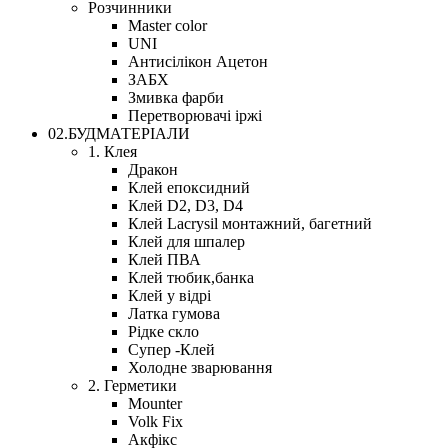
Розчинники
Master color
UNI
Антисілікон Ацетон
ЗАБХ
Змивка фарби
Перетворювачі іржі
02.БУДМАТЕРІАЛИ
1. Клея
Дракон
Клей епоксидний
Клей D2, D3, D4
Клей Lacrysil монтажний, багетний
Клей для шпалер
Клей ПВА
Клей тюбик,банка
Клей у відрі
Латка гумова
Рідке скло
Супер -Клей
Холодне зварювання
2. Герметики
Mounter
Volk Fix
Акфікс