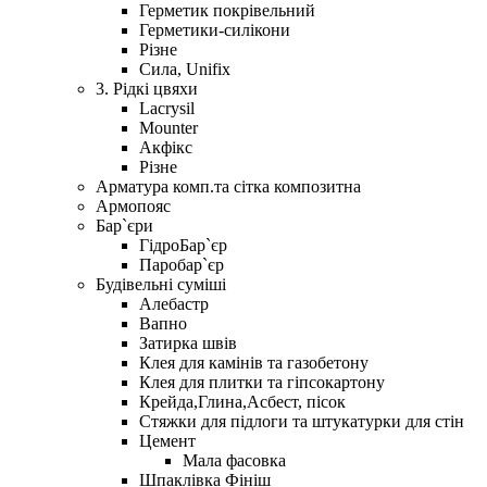
Герметик покрівельний
Герметики-силікони
Різне
Сила, Unifix
3. Рідкі цвяхи
Lacrysil
Mounter
Акфікс
Різне
Арматура комп.та сітка композитна
Армопояс
Бар`єри
ГідроБар`єр
Паробар`єр
Будівельні суміші
Алебастр
Вапно
Затирка швів
Клея для камінів та газобетону
Клея для плитки та гіпсокартону
Крейда,Глина,Асбест, пісок
Стяжки для підлоги та штукатурки для стін
Цемент
Мала фасовка
Шпаклівка Фініш