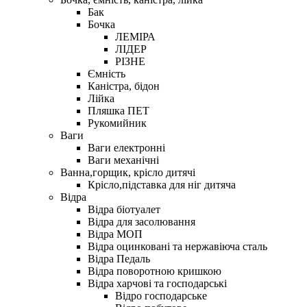
Бак
Бочка
ЛЕМІРА
ЛІДЕР
РІЗНЕ
Ємність
Каністра, бідон
Лійка
Пляшка ПЕТ
Рукомийник
Ваги
Ваги електронні
Ваги механічні
Ванна,горщик, крісло дитячі
Крісло,підставка для ніг дитяча
Відра
Відра біотуалет
Відра для засолювання
Відра МОП
Відра оцинковані та нержавіюча сталь
Відра Педаль
Відра поворотною кришкою
Відра харчові та господарські
Відро господарське