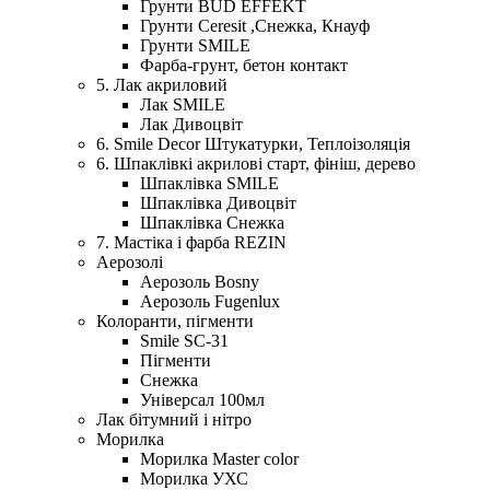
Грунти BUD EFFEKT
Грунти Ceresit ,Снежка, Кнауф
Грунти SMILE
Фарба-грунт, бетон контакт
5. Лак акриловий
Лак SMILE
Лак Дивоцвіт
6. Smile Decor Штукатурки, Теплоізоляція
6. Шпаклівкі акрилові старт, фініш, дерево
Шпаклівка SMILE
Шпаклівка Дивоцвіт
Шпаклівка Снежка
7. Мастіка і фарба REZIN
Аерозолі
Аерозоль Bosny
Аерозоль Fugenlux
Колоранти, пігменти
Smile SC-31
Пігменти
Снежка
Універсал 100мл
Лак бітумний і нітро
Морилка
Морилка Master color
Морилка УХС