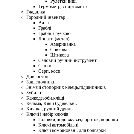
Рулетки інші
Термометр, спиртометр
Гладилка
Городний інвентар
Вила
Граблі
Граблі з ручкою
Лопати (метал)
Американка
Совкова
Штикова
Садовий ручний інструмент
Сапки
Серп, коси
Довгогубці
Заклепочники
Знімачі стопорних кілець,підшипників
Зубило
Качкодзьоби,кліщі
Кельма, Ківш будівельні.
Киянка, ручний дриль
Ключі і набір ключів
Головки,подовжувач,вороток, коронки
Ключі автомобільні
Ключі комбіновані, для болгарки