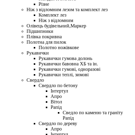
Різне
Ніж з відломним лезом та комплект лез
Комплект лез
Ніж з відломним
Олівець будівельний,Маркер
Підшипники
Плівка покривна
Полотна для пилок
Полотно ножівкове
Рукавички
Рукавички гумова долонь
Рукавички бавовна ХБ та ін.
Рукавички гумові, одноразові
Рукавички теплі, зимові
Свердло
Свердло по бетону
Iнтертул
Апро
Вітол
Рапiд
Сведло по каменю та граніту
Рапід
Свердло по дереву
Апро
Інтертул