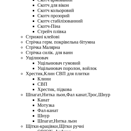
Скотч для вікон
Скотч кольоровий
Скотч прозорий
Скотч стабілізованний
Скотч-Піна
Стрейч плівка
Стрижні клейові
Стрічка герм. покрівельна бітумна
Стрічка Малярна
Стрічка силік. для ванн
Ущілнювач
Ущільнювач гумовий
Ущільнювач поролон, войлок
Хрестик,Клин СВП для плитки
Клини
СВП
Хрестик, підкова
Шпагат,Нитка льон,Фал канат,Трос,Шнур
Канат
Мотузка
Фал-канат
Шнур
Шпагат,Нитка льон
Щітки-крацівки,Щітки ручні