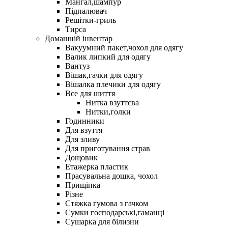
Мангал,шампур
Підпалювач
Решітки-гриль
Тирса
Домашній інвентар
Вакуумний пакет,чохол для одягу
Валик липкий для одягу
Вантуз
Вішак,гачки для одягу
Вішалка плечики для одягу
Все для шиття
Нитка взуттєва
Нитки,голки
Годинники
Для взуття
Для зливу
Для приготування страв
Дощовик
Етажерка пластик
Прасувальна дошка, чохол
Прищіпка
Різне
Стяжка гумова з гачком
Сумки господарські,гаманці
Сушарка для білизни