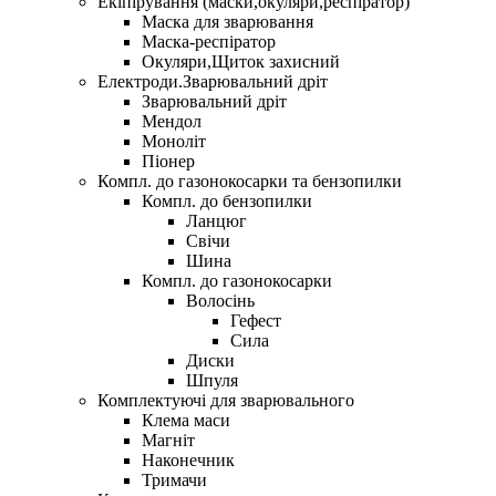
Екіпірування (маски,окуляри,респіратор)
Маска для зварювання
Маска-респіратор
Окуляри,Щиток захисний
Електроди.Зварювальний дріт
Зварювальний дріт
Мендол
Моноліт
Піонер
Компл. до газонокосарки та бензопилки
Компл. до бензопилки
Ланцюг
Свічи
Шина
Компл. до газонокосарки
Волосінь
Гефест
Сила
Диски
Шпуля
Комплектуючі для зварювального
Клема маси
Магніт
Наконечник
Тримачи