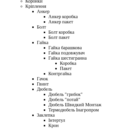
Коронки
Кріплення
Анкер
Анкер коробка
Анкер пакет
Болт
Болт коробка
Болт пакет
Гайка
Гайка барашкова
Гайка подовжувач
Гайка шестигранна
Коробка
Пакет
Контргайка
Гачок
Гвинт
Дюбель
Дюбель "грибок"
Дюбель "потай"
Дюбель Швидкий Монтаж
Термодюбель Інагропром
Заклепка
Інтертул
Крон