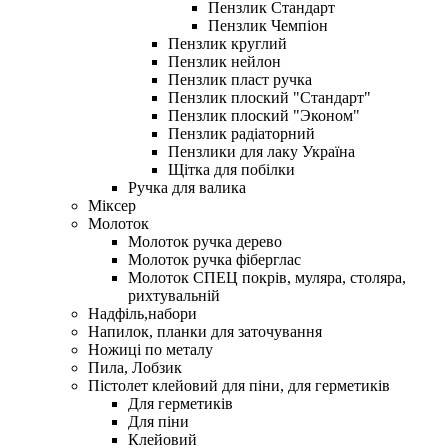
Пензлик Стандарт
Пензлик Чемпіон
Пензлик круглий
Пензлик нейлон
Пензлик пласт ручка
Пензлик плоский "Стандарт"
Пензлик плоский "Эконом"
Пензлик радіаторний
Пензлики для лаку Україна
Щітка для побілки
Ручка для валика
Міксер
Молоток
Молоток ручка дерево
Молоток ручка фіберглас
Молоток СПЕЦ покрів, муляра, столяра,
рихтувальній
Надфіль,набори
Напилок, планки для заточування
Ножиці по металу
Пила, Лобзик
Пістолет клейовий для піни, для герметиків
Для герметиків
Для піни
Клейовий