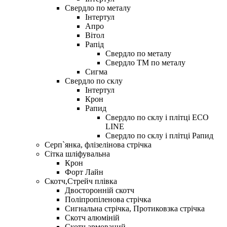
Свердло по металу
Iнтертул
Апро
Вітол
Рапiд
Свердло по металу
Свердло ТМ по металу
Сигма
Свердло по склу
Інтертул
Крон
Рапид
Свердло по склу і плітці ECO
LINE
Свердло по склу і плітці Рапид
Серп`янка, флізелінова стрічка
Сітка шліфувальна
Крон
Форт Лайн
Скотч,Стрейч плівка
Двосторонній скотч
Поліпропіленова стрічка
Сигнальна стрічка, Протиковзка стрічка
Скотч алюміній
Скотч армований