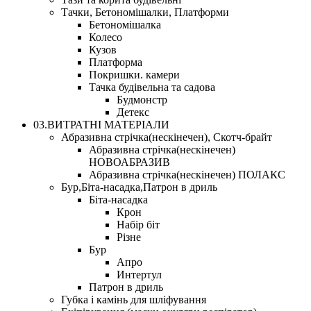
Тачки, Бетономішалки, Платформи
Бетономішалка
Колесо
Кузов
Платформа
Покришки. камери
Тачка будівельна та садова
Будмонстр
Детекс
03.ВИТРАТНІ МАТЕРІАЛИ
Абразивна стрічка(нескінечен), Скотч-брайт
Абразивна стрічка(нескінечен)
НОВОАБРАЗИВ
Абразивна стрічка(нескінечен) ПОЛАКС
Бур,Біта-насадка,Патрон в дриль
Біта-насадка
Крон
Набір біт
Різне
Бур
Апро
Интертул
Патрон в дриль
Губка і камінь для шліфування