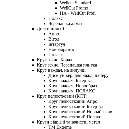
Wellcut Standard
WellCut Promo
НА - WellCut Profi
Полакс
Черепашка алмаз
Диски пильні
Апро
Вітол
Інтертул
Новоабразив
Полакс
Круг зачис. Корал
Круг зачис. Черепашка плитка
Круг наждач. на лилучці
Диск універ. для нажд. паперу
Круг наждач. Інтертул
Круг наждач. Новообраз
Круг наждач. ПОЛАКС
Круг пелюстковий (КЛТ)
Круг пелюстковий Апро
Круг пелюстковий Інтертул
Круг пелюстковий Новоабразив
Круг пелюстковий Полакс
Круги відрізні та зачистні метал
ТМ Extreme