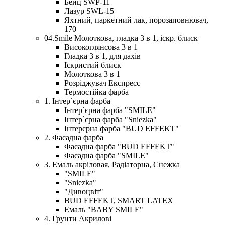
Бейц SWP-11
Лазур SWL-15
Яхтний, паркетний лак, порозаповнювач,
170
04.Smile Молоткова, гладка 3 в 1, іскр. блиск
Високоглянсова 3 в 1
Гладка 3 в 1, для дахів
Іскристий блиск
Молоткова 3 в 1
Розріджувач Експресс
Термостійка фарба
1. Інтер`єрна фарба
Інтер`єрна фарба "SMILE"
Інтер`єрна фарба "Sniezka"
Інтерєрна фарба "BUD EFFEKT"
2. Фасадна фарба
Фасадна фарба "BUD EFFEKT"
Фасадна фарба "SMILE"
3. Емаль акріловая, Радіаторна, Снежка
"SMILE"
"Sniezka"
"Дивоцвіт"
BUD EFFEKT, SMART LATEX
Емаль "BABY SMILE"
4. Грунти Акрилові