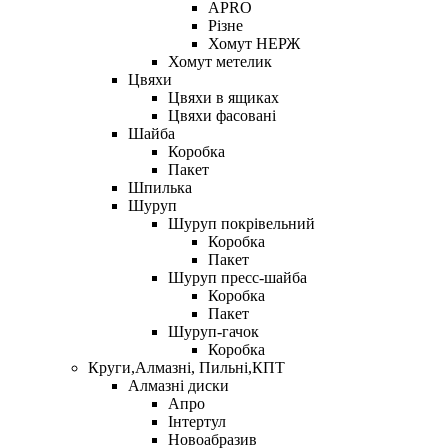
APRO
Різне
Хомут НЕРЖ
Хомут метелик
Цвяхи
Цвяхи в ящиках
Цвяхи фасовані
Шайба
Коробка
Пакет
Шпилька
Шуруп
Шуруп покрівельний
Коробка
Пакет
Шуруп пресс-шайба
Коробка
Пакет
Шуруп-гачок
Коробка
Круги,Алмазні, Пильні,КПТ
Алмазні диски
Апро
Інтертул
Новоабразив