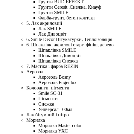
Грунти BUD EFFEKT
Грунти Ceresit ,Снежка, Кнауф
Грунти SMILE
Фарба-грунт, бетон контакт
5. Лак акриловий
Лак SMILE
Лак Дивоцвіт
6. Smile Decor Штукатурки, Теплоізоляція
6. Шпаклівкі акрилові старт, фініш, дерево
Шпаклівка SMILE
Шпаклівка Дивоцвіт
Шпаклівка Снежка
7. Мастіка і фарба REZIN
Аерозолі
Аерозоль Bosny
Аерозоль Fugenlux
Колоранти, пігменти
Smile SC-31
Пігменти
Снежка
Універсал 100мл
Лак бітумний і нітро
Морилка
Морилка Master color
Морилка УХС