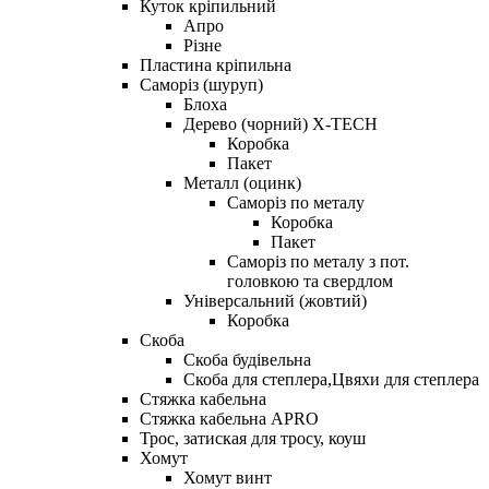
Куток кріпильний
Апро
Різне
Пластина кріпильна
Саморіз (шуруп)
Блоха
Дерево (чорний) X-TECH
Коробка
Пакет
Металл (оцинк)
Саморіз по металу
Коробка
Пакет
Саморіз по металу з пот.
головкою та свердлом
Універсальний (жовтий)
Коробка
Скоба
Скоба будівельна
Скоба для степлера,Цвяхи для степлера
Стяжка кабельна
Стяжка кабельна APRO
Трос, затиская для тросу, коуш
Хомут
Хомут винт