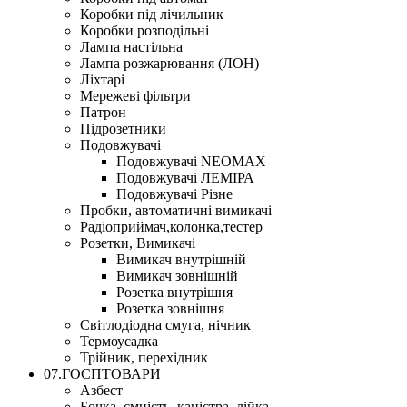
Коробки під лічильник
Коробки розподільні
Лампа настільна
Лампа розжарювання (ЛОН)
Ліхтарі
Мережеві фільтри
Патрон
Підрозетники
Подовжувачі
Подовжувачі NEOMAX
Подовжувачі ЛЕМІРА
Подовжувачі Різне
Пробки, автоматичні вимикачі
Радіоприймач,колонка,тестер
Розетки, Вимикачі
Вимикач внутрішній
Вимикач зовнішній
Розетка внутрішня
Розетка зовнішня
Світлодіодна смуга, нічник
Термоусадка
Трійник, перехідник
07.ГОСПТОВАРИ
Азбест
Бочка, ємність, каністра, лійка