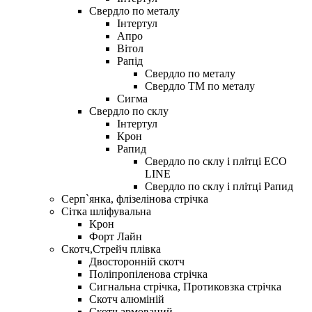
Свердло по металу
Iнтертул
Апро
Вітол
Рапiд
Свердло по металу
Свердло ТМ по металу
Сигма
Свердло по склу
Інтертул
Крон
Рапид
Свердло по склу і плітці ECO
LINE
Свердло по склу і плітці Рапид
Серп`янка, флізелінова стрічка
Сітка шліфувальна
Крон
Форт Лайн
Скотч,Стрейч плівка
Двосторонній скотч
Поліпропіленова стрічка
Сигнальна стрічка, Протиковзка стрічка
Скотч алюміній
Скотч армований