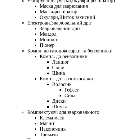
Екіпірування (маски,окуляри,респіратор)
Маска для зварювання
Маска-респіратор
Окуляри,Щиток захисний
Електроди.Зварювальний дріт
Зварювальний дріт
Мендол
Моноліт
Піонер
Компл. до газонокосарки та бензопилки
Компл. до бензопилки
Ланцюг
Свічи
Шина
Компл. до газонокосарки
Волосінь
Гефест
Сила
Диски
Шпуля
Комплектуючі для зварювального
Клема маси
Магніт
Наконечник
Тримачи