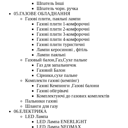
Шпатель Інші
Шпатель чорн. ручка
05.ГАЗОВЕ ОБЛАДНАННЯ
Газові плити, паяльні лампи
Газові плити 1-комфорочні
Газові плити 2-комфорочні
Газові плити 3-комфорочні
Газові плити 4-комфорочні
Газові плити туристичні
Лампи керосинові , фітіль
Лампи паяльні
Газовый балон,Газ,Сухе пальне
Газ для запальничок
Газовий Балон
Сірники,сухе пальне
Комплекти газові (кемпінг)
Газові Кемпинги ,Газові балони
Газові обігрівачі
Комплектуючі до газових комплектів
Пальники газові
Шланги для газу
06.ЕЛЕКТРИКА
LED Лампа
LED Лампа ENERLIGHT
LED Лампа NEOMAX