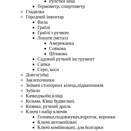
Рулетки інші
Термометр, спиртометр
Гладилка
Городний інвентар
Вила
Граблі
Граблі з ручкою
Лопати (метал)
Американка
Совкова
Штикова
Садовий ручний інструмент
Сапки
Серп, коси
Довгогубці
Заклепочники
Знімачі стопорних кілець,підшипників
Зубило
Качкодзьоби,кліщі
Кельма, Ківш будівельні.
Киянка, ручний дриль
Ключі і набір ключів
Головки,подовжувач,вороток, коронки
Ключі автомобільні
Ключі комбіновані, для болгарки