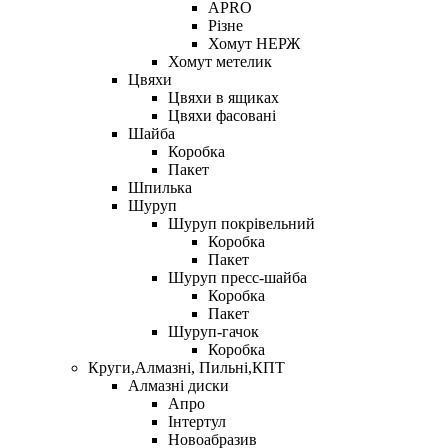
APRO
Різне
Хомут НЕРЖ
Хомут метелик
Цвяхи
Цвяхи в ящиках
Цвяхи фасовані
Шайба
Коробка
Пакет
Шпилька
Шуруп
Шуруп покрівельний
Коробка
Пакет
Шуруп пресс-шайба
Коробка
Пакет
Шуруп-гачок
Коробка
Круги,Алмазні, Пильні,КПТ
Алмазні диски
Апро
Інтертул
Новоабразив