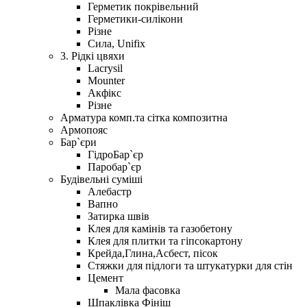
Герметик покрівельний
Герметики-силікони
Різне
Сила, Unifix
3. Рідкі цвяхи
Lacrysil
Mounter
Акфікс
Різне
Арматура комп.та сітка композитна
Армопояс
Бар`єри
ГідроБар`єр
Паробар`єр
Будівельні суміші
Алебастр
Вапно
Затирка швів
Клея для камінів та газобетону
Клея для плитки та гіпсокартону
Крейда,Глина,Асбест, пісок
Стяжки для підлоги та штукатурки для стін
Цемент
Мала фасовка
Шпаклівка Фініш