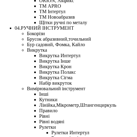
ORION, Акфикс
ТМ APRO
ТМ Інтертул
ТМ Новоабразив
Щітки ручні по металу
04.РУЧНИЙ ІНСТРУМЕНТ
Бокорізи
Брусок абразивний,точильний
Бур садовий, Фомка, Кайло
Викрутка
Викрутка Интертул
Викрутка Інше
Викрутка Крон
Викрутка Полакс
Викрутка Сігма
Набір викруток
Вимірювальний інструмент
Інші
Кутники
Лінійка,Мікрометр,Штангенциркуль
Правило
Рівні
Рівні водяні
Рулетки
Рулетки Интертул