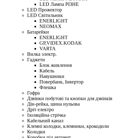
LED Лампа РІЗНЕ
LED Прожектор
LED Світильник
ENERLIGHT
NEOMAX
Батарейки
ENERLIGHT
GP,VIDEX.KODAK
VARTA
Вилка электр.
Гаджети
Блок живлення
Кабель
Навушники
Повербанк, Інвертор
Флешка
Гофра
Дзвінки побутові та кнопки для дзвінків
Дін-рейка, шина нульова
Дріт електро
Ізоляційна стрічка
Кабельний канал
Клемні колодки, клемники, крокодили
Колодки
Коробки під автомат