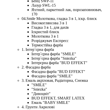
Бейц SWP-11
Лазур SWL-15
Яхтний, паркетний лак, порозаповнювач,
170
04.Smile Молоткова, гладка 3 в 1, іскр. блиск
Високоглянсова 3 в 1
Гладка 3 в 1, для дахів
Іскристий блиск
Молоткова 3 в 1
Розріджувач Експресс
Термостійка фарба
1. Інтер`єрна фарба
Інтер`єрна фарба "SMILE"
Інтер`єрна фарба "Sniezka"
Інтерєрна фарба "BUD EFFEKT"
2. Фасадна фарба
Фасадна фарба "BUD EFFEKT"
Фасадна фарба "SMILE"
3. Емаль акріловая, Радіаторна, Снежка
"SMILE"
"Sniezka"
"Дивоцвіт"
BUD EFFEKT, SMART LATEX
Емаль "BABY SMILE"
4. Грунти Акрилові