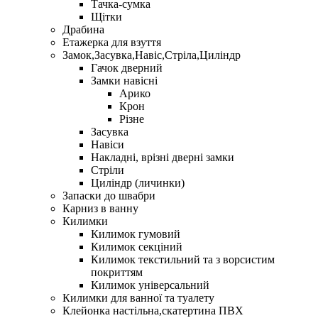
Тачка-сумка
Щітки
Драбина
Етажерка для взуття
Замок,Засувка,Навіс,Стріла,Циліндр
Гачок дверний
Замки навісні
Арико
Крон
Різне
Засувка
Навіси
Накладні, врізні дверні замки
Стріли
Циліндр (личинки)
Запаски до швабри
Карниз в ванну
Килимки
Килимок гумовий
Килимок секціний
Килимок текстильний та з ворсистим
покриттям
Килимок універсальний
Килимки для ванної та туалету
Клейонка настільна,скатертина ПВХ