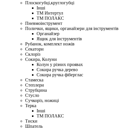
Плоскогубці,круглогубці
Інші
ТМ Интертул
ТМ ПОЛАКС
Пневмоінструмент
Полички, ящики, органайзери для інструментів
Органайзер
Ящик для інструментів
Рубанок, комплект ножів
Секатори
Склоріз
Сокира, Колуни
Колун у різних проявах
Сокира ручка дерево
Сокира ручка фіберглас
Стамеска
Степлери
Струбцина
Стусло
Сучкоріз, ножиці
Терка
Інші
ТМ ПОЛАКС
Тиски
Шпатель