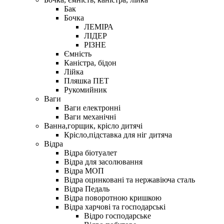
Бак
Бочка
ЛЕМІРА
ЛІДЕР
РІЗНЕ
Ємність
Каністра, бідон
Лійка
Пляшка ПЕТ
Рукомийник
Ваги
Ваги електронні
Ваги механічні
Ванна,горщик, крісло дитячі
Крісло,підставка для ніг дитяча
Відра
Відра біотуалет
Відра для засолювання
Відра МОП
Відра оцинковані та нержавіюча сталь
Відра Педаль
Відра поворотною кришкою
Відра харчові та господарські
Відро господарське