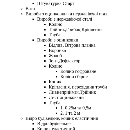
Штукатурка Старт
Вата
Вироби з оцинковки та нержавіючої сталі
Вироби з нержавіючої сталі
Коліно
Трійник,Грибок,Кріплення
Труба
Вироби з оцинковки
Відлив, Вітрова планка
Воронка
Жолоб
Зонт,Дефлектор
Коліно
Коліно гофроване
Коліно сбірне
Коник
Кріплення, перехідник труби
Ливнеприймач,Трійник
Лист оцинкованй
Труба
1. 0,25м та 0,5м
2. 1 та 2 м
Відро будівельне, кошик еластичний
Відро будівельне
Кошик еластичний