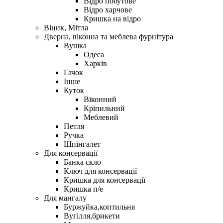
Відро побутове
Відро харчове
Кришка на відро
Віник, Мітла
Дверна, віконна та меблева фурнітура
Вушка
Одеса
Харків
Гачок
Інше
Куток
Віконний
Кріпильний
Меблевий
Петля
Ручка
Шпінгалет
Для консервації
Банка скло
Ключ для консервації
Кришка для консервації
Кришка п/е
Для мангалу
Буржуйка,коптильня
Вугілля,брикети