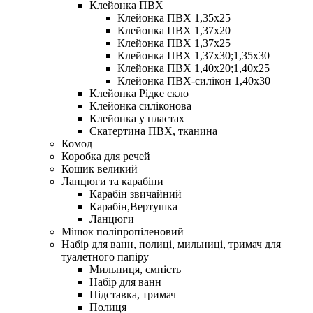
Клейонка ПВХ
Клейонка ПВХ 1,35х25
Клейонка ПВХ 1,37х20
Клейонка ПВХ 1,37х25
Клейонка ПВХ 1,37х30;1,35х30
Клейонка ПВХ 1,40х20;1,40х25
Клейонка ПВХ-силікон 1,40х30
Клейонка Рідке скло
Клейонка силіконова
Клейонка у пластах
Скатертина ПВХ, тканина
Комод
Коробка для речей
Кошик великий
Ланцюги та карабіни
Карабін звичайний
Карабін,Вертушка
Ланцюги
Мішок поліпропіленовий
Набір для ванн, полиці, мильниці, тримач для
туалетного папіру
Мильниця, ємність
Набір для ванн
Підставка, тримач
Полиця