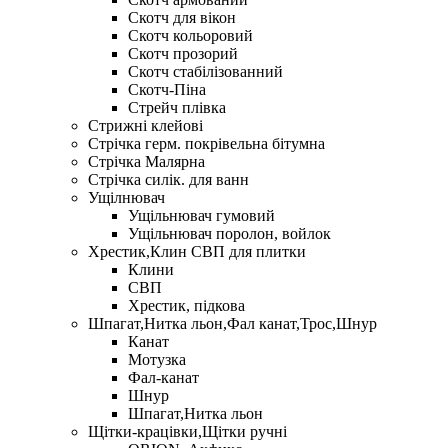
Скотч для вікон
Скотч кольоровий
Скотч прозорий
Скотч стабілізованний
Скотч-Піна
Стрейч плівка
Стрижні клейові
Стрічка герм. покрівельна бітумна
Стрічка Малярна
Стрічка силік. для ванн
Ущілнювач
Ущільнювач гумовий
Ущільнювач поролон, войлок
Хрестик,Клин СВП для плитки
Клини
СВП
Хрестик, підкова
Шпагат,Нитка льон,Фал канат,Трос,Шнур
Канат
Мотузка
Фал-канат
Шнур
Шпагат,Нитка льон
Щітки-крацівки,Щітки ручні