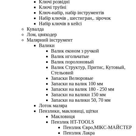
Ключі розвідні
Ключі трубні
Ключ-набір, набір інструментів
Набір ключів , шестигран,. зірочок
Набір ключів в кейсі
Кувалда
Лом, цвяходер
Малярний інструмент
Валики
Валик економ з ручкой
Валик игольчатые
Валик поролоновый
Валик Структур, Притис, Кутовый,
Стельовий
Запаски Велюровые
Запаски на валик 100 мм
Запаски на валик 180 - 250 мм
Запаски на валики 150 мм
Запаски на валики 50, 70 мм
Лоток маляра
Пензлики, макловиці, щітки
Макловиця
Пензлик HT-TOOLS
Пензлик Євро,МІКС-МАЙСТЕР
Пензлик Лакра