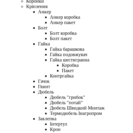
Коронки
Кріплення
Анкер
Анкер коробка
Анкер пакет
Болт
Болт коробка
Болт пакет
Гайка
Гайка барашкова
Гайка подовжувач
Гайка шестигранна
Коробка
Пакет
Контргайка
Гачок
Гвинт
Дюбель
Дюбель "грибок"
Дюбель "потай"
Дюбель Швидкий Монтаж
Термодюбель Інагропром
Заклепка
Інтертул
Крон