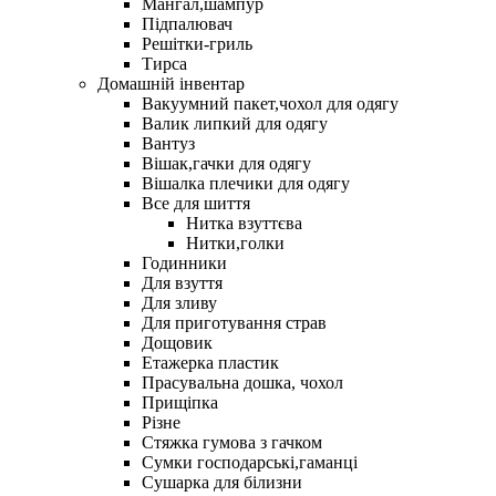
Мангал,шампур
Підпалювач
Решітки-гриль
Тирса
Домашній інвентар
Вакуумний пакет,чохол для одягу
Валик липкий для одягу
Вантуз
Вішак,гачки для одягу
Вішалка плечики для одягу
Все для шиття
Нитка взуттєва
Нитки,голки
Годинники
Для взуття
Для зливу
Для приготування страв
Дощовик
Етажерка пластик
Прасувальна дошка, чохол
Прищіпка
Різне
Стяжка гумова з гачком
Сумки господарські,гаманці
Сушарка для білизни