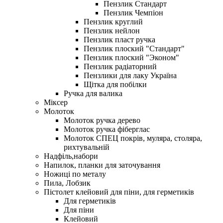
Пензлик Стандарт
Пензлик Чемпіон
Пензлик круглий
Пензлик нейлон
Пензлик пласт ручка
Пензлик плоский "Стандарт"
Пензлик плоский "Эконом"
Пензлик радіаторний
Пензлики для лаку Україна
Щітка для побілки
Ручка для валика
Міксер
Молоток
Молоток ручка дерево
Молоток ручка фіберглас
Молоток СПЕЦ покрів, муляра, столяра,
рихтувальній
Надфіль,набори
Напилок, планки для заточування
Ножиці по металу
Пила, Лобзик
Пістолет клейовий для піни, для герметиків
Для герметиків
Для піни
Клейовий