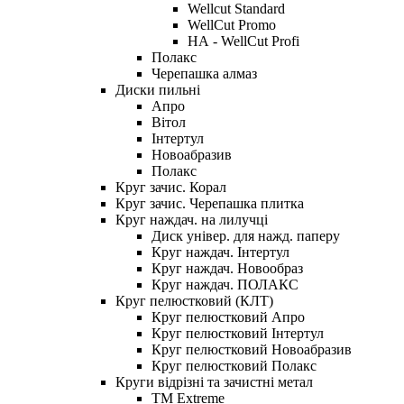
Wellcut Standard
WellCut Promo
НА - WellCut Profi
Полакс
Черепашка алмаз
Диски пильні
Апро
Вітол
Інтертул
Новоабразив
Полакс
Круг зачис. Корал
Круг зачис. Черепашка плитка
Круг наждач. на лилучці
Диск універ. для нажд. паперу
Круг наждач. Інтертул
Круг наждач. Новообраз
Круг наждач. ПОЛАКС
Круг пелюстковий (КЛТ)
Круг пелюстковий Апро
Круг пелюстковий Інтертул
Круг пелюстковий Новоабразив
Круг пелюстковий Полакс
Круги відрізні та зачистні метал
ТМ Extreme