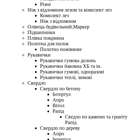
Різне
Ніж з відломним лезом та комплект лез
Комплект лез
Ніж з відломним
Олівець будівельний,Маркер
Підшипники
Плівка покривна
Полотна для пилок
Полотно ножівкове
Рукавички
Рукавички гумова долонь
Рукавички бавовна ХБ та ін.
Рукавички гумові, одноразові
Рукавички теплі, зимові
Свердло
Свердло по бетону
Iнтертул
Апро
Вітол
Рапiд
Сведло по каменю та граніту
Рапід
Свердло по дереву
Апро
Інтертул