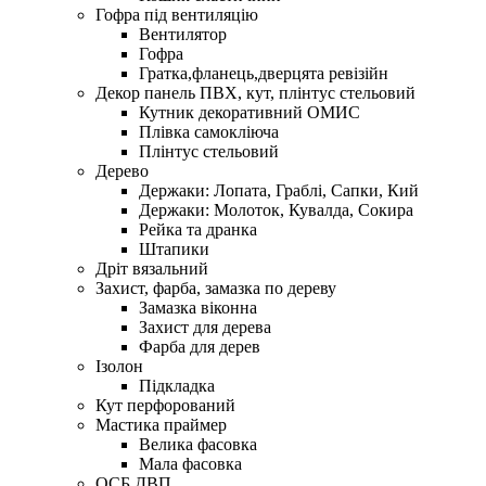
Гофра під вентиляцію
Вентилятор
Гофра
Гратка,фланець,дверцята ревізійн
Декор панель ПВХ, кут, плінтус стельовий
Кутник декоративний ОМИС
Плівка самокліюча
Плінтус стельовий
Дерево
Держаки: Лопата, Граблі, Сапки, Кий
Держаки: Молоток, Кувалда, Сокира
Рейка та дранка
Штапики
Дріт вязальний
Захист, фарба, замазка по дереву
Замазка віконна
Захист для дерева
Фарба для дерев
Ізолон
Підкладка
Кут перфорований
Мастика праймер
Велика фасовка
Мала фасовка
ОСБ,ДВП