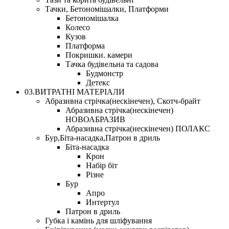
Тачки, Бетономішалки, Платформи
Бетономішалка
Колесо
Кузов
Платформа
Покришки. камери
Тачка будівельна та садова
Будмонстр
Детекс
03.ВИТРАТНІ МАТЕРІАЛИ
Абразивна стрічка(нескінечен), Скотч-брайт
Абразивна стрічка(нескінечен)
НОВОАБРАЗИВ
Абразивна стрічка(нескінечен) ПОЛАКС
Бур,Біта-насадка,Патрон в дриль
Біта-насадка
Крон
Набір біт
Різне
Бур
Апро
Интертул
Патрон в дриль
Губка і камінь для шліфування