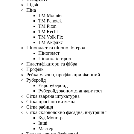
Підвіс
Піна
ТМ Mounter
ТМ Penotek
ТМ Piton
ТМ Recht
ТМ Volk Fix
ТМ Акфикс
Пінопласт та пінополістерол
Пінопласт
Пінополістирол
Пластифікатори та фібра
Профіль
Рейка маячна, профіль привіконний
Руберойд
Евроруберойд
Руберойд эконом,стандарт,гост
Сітка зварена штукатурна
Сітка просічно витяжна
Сітка рабиця
Сітка скловолокно фасадна, внутрішня
Буд Монстр
Інші
Мастер
Тази та корита будівельні