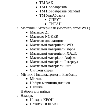
ТМ ЗАК
ТМ Новоабразив
ТМ Новоабразив Standart
ТМ УкрАбразив
СПРУТ
ТИТАН
Мастильні материіали (мастило,літол,WD )
Мастило 2Т
Мастило NOKER
Мастило для ланцюгів
Мастильні материіали WD
Мастильні материіали зброя
Мастильні материіали ХАДО
Мастильні матеріали Акфікс
Мастильні матеріали Інтертул
Мастильні матеріали Інші
Силікон спрей
Мітчик, Плашка,Тримачі, Різьбомір
Мітчик
Набіри мітчикив,плашок
Плашка
Набори для пайки
Наждак
Наждак КРОН
Наждак ПОЛАКС