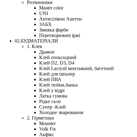
Розчинники
Master color
UNI
Антисілікон Ацетон
ЗАБХ
Змивка фарби
Перетворювачі іржі
02.БУДМАТЕРІАЛИ
1. Клея
Дракон
Клей епоксидний
Клей D2, D3, D4
Клей Lacrysil монтажний, багетний
Клей для шпалер
Клей ПВА
Клей тюбик,банка
Клей у відрі
Латка гумова
Рідке скло
Супер -Клей
Холодне зварювання
2. Герметики
Mounter
Volk Fix
Акфікс